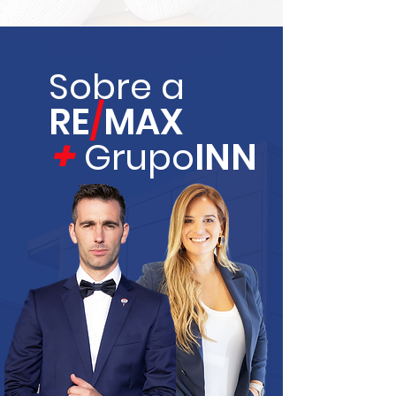
Sobre a
RE
/
MAX
Grupo
INN
+