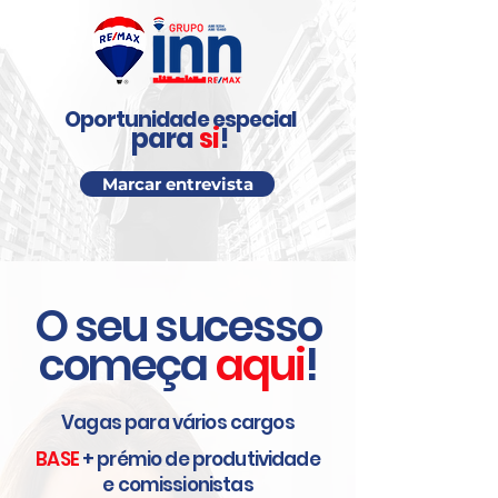
Oportunidade especial
p
ara
si
!
Marcar entrevista
O seu sucesso
começa
aqui
!
Vagas para vários cargos
BASE
+ prémio de produtividade
e
comissionistas