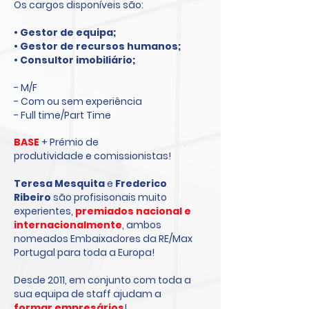
Os cargos disponíveis são:
• Gestor de equipa;
• Gestor de recursos humanos;
• Consultor imobiliário
;
- M/F
- Com ou sem experiência
- Full time/Part Time
BASE
+
Prémio de
produtividade
e
comissionistas!
Teresa Mesquita
e
Frederico
Ribeiro
são profisisonais muito
experientes,
premiados nacional e
internacionalmente
, ambos
nomeados Embaixadores da RE/Max
Portugal para toda a Europa!
Desde 2011, em conjunto com toda a
sua equipa de staff ajudam a
formar empresários
!